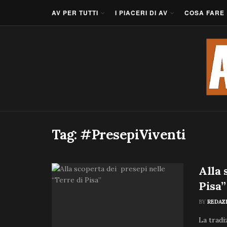
AV PER TUTTI
I PIACERI DI AV
COSA FARE
Tag:
#PresepiViventi
Alla 
Pisa”
BY
REDAZ
La tradi