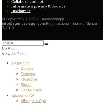
Collabora con noi
Informativa privacy & Cookies
Disclaimer
© Copyright 2012-2023 Agendaviaggi
info@agendaviaggi.com
Registrazione Tribunale Monza n.
7/2013
No Result
View All Result
AV per tutti
Coppia
Famiglia
Kids&trips
Single
Redazionale
I piaceri di AV
Alberghi & Spa