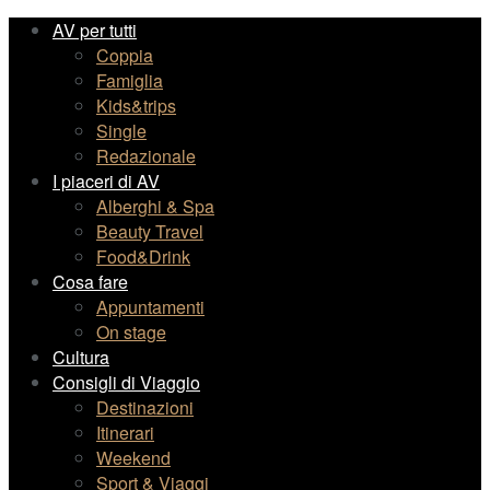
AV per tutti
Coppia
Famiglia
Kids&trips
Single
Redazionale
I piaceri di AV
Alberghi & Spa
Beauty Travel
Food&Drink
Cosa fare
Appuntamenti
On stage
Cultura
Consigli di Viaggio
Destinazioni
Itinerari
Weekend
Sport & Viaggi