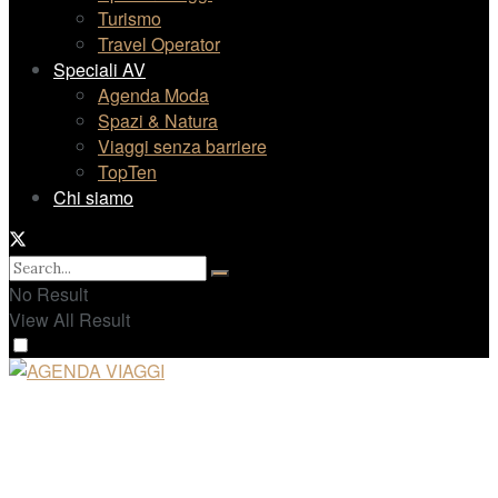
Turismo
Travel Operator
Speciali AV
Agenda Moda
Spazi & Natura
Viaggi senza barriere
TopTen
Chi siamo
No Result
View All Result