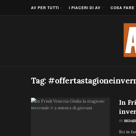
AV PER TUTTI
I PIACERI DI AV
COSA FARE
Tag:
#offertastagioneinver
In Fr
inver
BY
REDAZ
Sci in fa