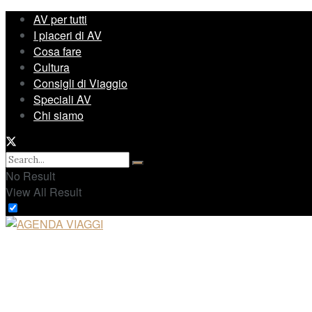
AV per tutti
I piaceri di AV
Cosa fare
Cultura
Consigli di Viaggio
Speciali AV
Chi siamo
No Result
View All Result