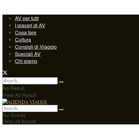
AV per tutti
I piaceri di AV
Cosa fare
Cultura
Consigli di Viaggio
Speciali AV
Chi siamo
No Result
View All Result
No Result
View All Result