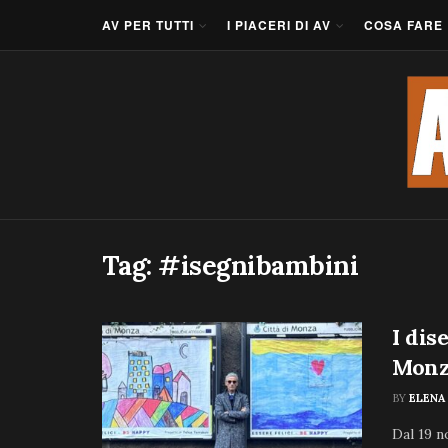
AV PER TUTTI
I PIACERI DI AV
COSA FARE
Tag:
#isegnibambini
I dis
Monz
BY
ELENA
Dal 19 n