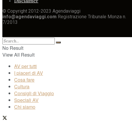
Disclaimer
© Copyright 2012-2023 Agendaviaggi
info@agendaviaggi.com
Registrazione Tribunale Monza n.
7/2013
No Result
View All Result
AV per tutti
I piaceri di AV
Cosa fare
Cultura
Consigli di Viaggio
Speciali AV
Chi siamo