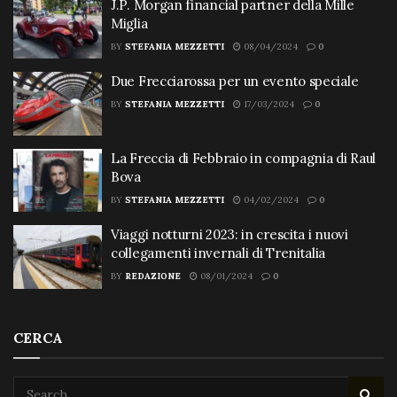
J.P. Morgan financial partner della Mille
Miglia
BY
STEFANIA MEZZETTI
08/04/2024
0
Due Frecciarossa per un evento speciale
BY
STEFANIA MEZZETTI
17/03/2024
0
La Freccia di Febbraio in compagnia di Raul
Bova
BY
STEFANIA MEZZETTI
04/02/2024
0
Viaggi notturni 2023: in crescita i nuovi
collegamenti invernali di Trenitalia
BY
REDAZIONE
08/01/2024
0
CERCA