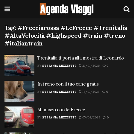
Tag:
#Frecciarossa #LeFrecce #Trenitalia
#AltaVelocità #highspeed #train #treno
#italiantrain
Trenitalia ti porta alla mostra di Leonardo
BY
STEFANIA MEZZETTI
21/01/2026
0
In treno con il tuo cane gratis
BY
STEFANIA MEZZETTI
16/07/2025
0
Al museo con le Frecce
BY
STEFANIA MEZZETTI
05/03/2025
0