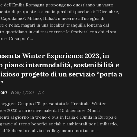
e dell’Emilia Romagna propongono quest’anno un vasto
ento di proposte tra cui imperdibili pacchetti: “Dicembre,
 Capodanno”. Milano, Italia.Un inverno all’insegna di
e e relax, magari in una localita’ tranquilla lontana dal
o quotidiano in cui trascorrere le festivita’ con chi ci sta
ore. Cosa puo’ ...
esenta Winter Experience 2023, in
 piano: intermodalità, sostenibilità e
izioso progetto di un servizio “porta a
”
IONE
06/12/2023
0
seggeri Gruppo FS, presentata la Trenitalia Winter
ce 2023: orario invernale dal 10 dicembre, 24mila
enti al giorno in treno e bus in Italia e 13mila in Europa e
razie al treno benefici sociali e ambientali per 1 miliardo,
al 15 dicembre al via il collegamento notturno ...