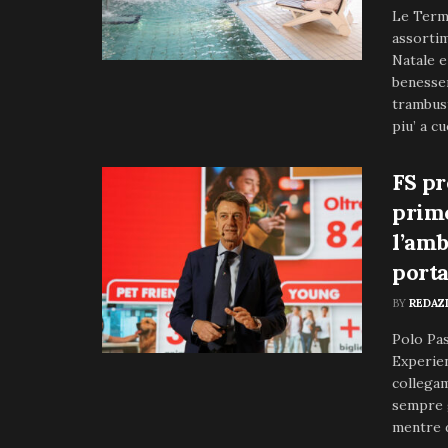
Le Term
assortim
Natale e
benesser
trambust
piu’ a cu
FS pr
primo
l’amb
porta
BY
REDAZ
Polo Pas
Experien
collegam
sempre g
mentre d