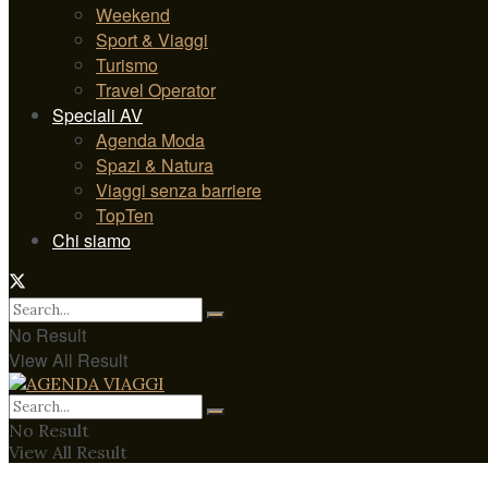
Weekend
Sport & Viaggi
Turismo
Travel Operator
Speciali AV
Agenda Moda
Spazi & Natura
Viaggi senza barriere
TopTen
Chi siamo
No Result
View All Result
No Result
View All Result