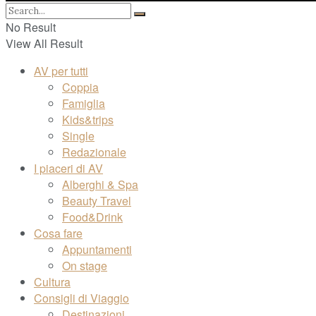
No Result
View All Result
AV per tutti
Coppia
Famiglia
Kids&trips
Single
Redazionale
I piaceri di AV
Alberghi & Spa
Beauty Travel
Food&Drink
Cosa fare
Appuntamenti
On stage
Cultura
Consigli di Viaggio
Destinazioni