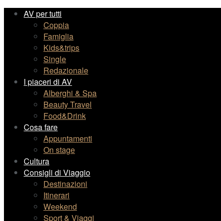
AV per tutti
Coppia
Famiglia
Kids&trips
Single
Redazionale
I piaceri di AV
Alberghi & Spa
Beauty Travel
Food&Drink
Cosa fare
Appuntamenti
On stage
Cultura
Consigli di Viaggio
Destinazioni
Itinerari
Weekend
Sport & Viaggi