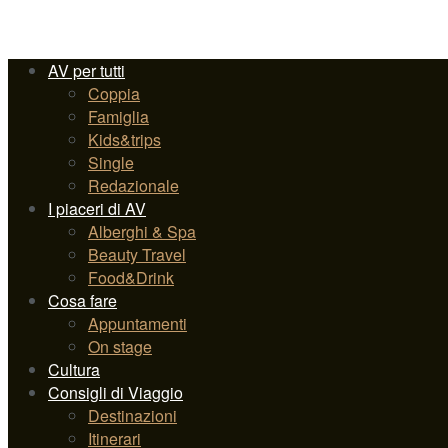
AV per tutti
Coppia
Famiglia
Kids&trips
Single
Redazionale
I piaceri di AV
Alberghi & Spa
Beauty Travel
Food&Drink
Cosa fare
Appuntamenti
On stage
Cultura
Consigli di Viaggio
Destinazioni
Itinerari