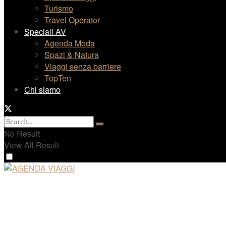
Turismo
Travel Operator
Speciali AV
Agenda Moda
Spazi & Natura
Viaggi senza barriere
TopTen
Chi siamo
No Result
View All Result