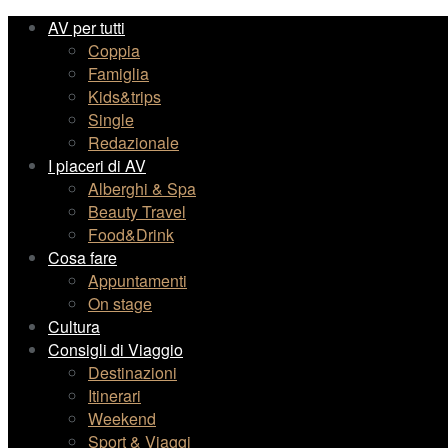
AV per tutti
Coppia
Famiglia
Kids&trips
Single
Redazionale
I piaceri di AV
Alberghi & Spa
Beauty Travel
Food&Drink
Cosa fare
Appuntamenti
On stage
Cultura
Consigli di Viaggio
Destinazioni
Itinerari
Weekend
Sport & Viaggi