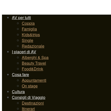
AV per tutti
Coppia
Famiglia
Kids&trips
Single
Redazionale
I piaceri di AV
Alberghi & Spa
Beauty Travel
Food&Drink
Cosa fare
Appuntamenti
On stage
Cultura
Consigli di Viaggio
Destinazioni
Itinerari