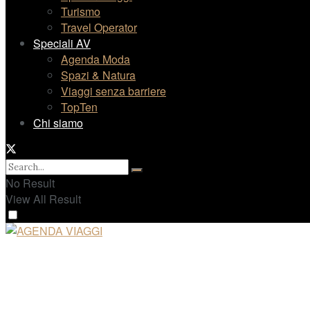
Turismo
Travel Operator
Speciali AV
Agenda Moda
Spazi & Natura
Viaggi senza barriere
TopTen
Chi siamo
No Result
View All Result