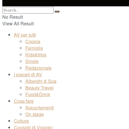
No Result
View All Result
AV per tutti
Coppia
Famiglia
Kids&trips
Single
Redazionale
I piaceri di AV
Alberghi & Spa
Beauty Travel
Food&Drink
Cosa fare
Appuntamenti
On stage
Cultura
Consigli di Viaggio