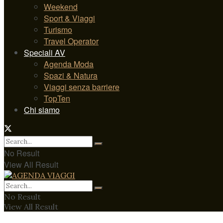
Weekend
Sport & Viaggi
Turismo
Travel Operator
Speciali AV
Agenda Moda
Spazi & Natura
Viaggi senza barriere
TopTen
Chi siamo
No Result
View All Result
No Result
View All Result