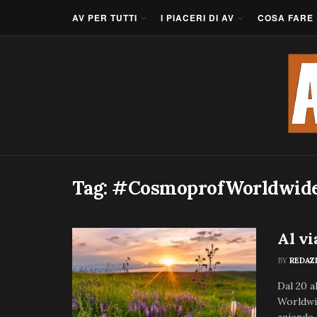
AV PER TUTTI
I PIACERI DI AV
COSA FARE
Tag:
#CosmoprofWorldwide
Al v
BY
REDAZ
Dal 20 
Worldwid