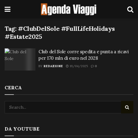
Tag:
#ClubDelSole #FullLifeHolidays
#Estate2025
Club del Sole corre spedita e punta a ricavi
per 170 mln di euro nel 2028
BY
REDAZIONE
19/04/2025
0
CERCA
DA YOUTUBE