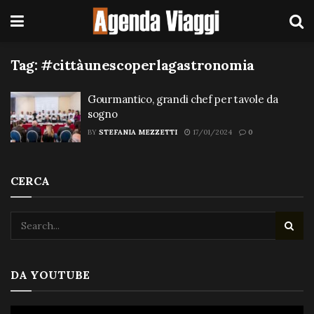
Tag:
#cittàunescoperlagastronomia
Gourmantico, grandi chef per tavole da
sogno
BY
STEFANIA MEZZETTI
17/01/2024
0
CERCA
DA YOUTUBE
Video