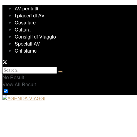
AV per tutti
I piaceri di AV
Cosa fare
Cultura
Consigli di Viaggio
Speciali AV
Chi siamo
No Result
View All Result