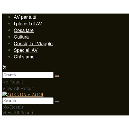
AV per tutti
I piaceri di AV
Cosa fare
Cultura
Consigli di Viaggio
Speciali AV
Chi siamo
No Result
View All Result
No Result
View All Result