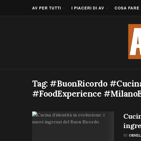
AV PER TUTTI
I PIACERI DI AV
COSA FARE
Tag:
#BuonRicordo #CucinaI
#FoodExperience #MilanoE
Cucin
ingre
BY
ORNEL