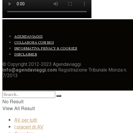
AGENDAVIAGGI
COLLABORA CON NOI
INFORMATIVA PRIVACY & COOKIES
DISCLAIMER
© Copyright 2012-2023 Agendaviaggi
info@agendaviaggi.com
Registrazione Tribunale Monza n.
7/2013
No Result
View All Result
AV per tutti
I piaceri di AV