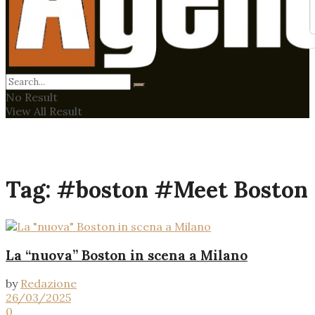
No Result
View All Result
Tag:
#boston #Meet Boston
La “nuova” Boston in scena a Milano
by
Redazione
26/03/2025
0