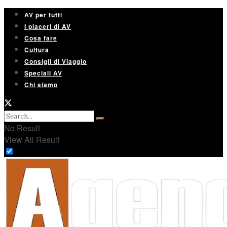
AV per tutti
I piaceri di AV
Cosa fare
Cultura
Consigli di Viaggio
Speciali AV
Chi siamo
No Result
View All Result