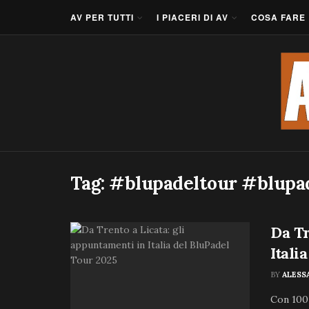
AV PER TUTTI
I PIACERI DI AV
COSA FARE
Tag:
#blupadeltour #blupa
Da Tr
Itali
BY
ALESS
Con 100 