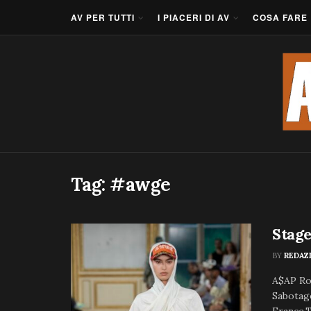
AV PER TUTTI
I PIACERI DI AV
COSA FARE
Tag:
#awge
Stage
BY
REDAZ
A$AP Ro
Sabotage