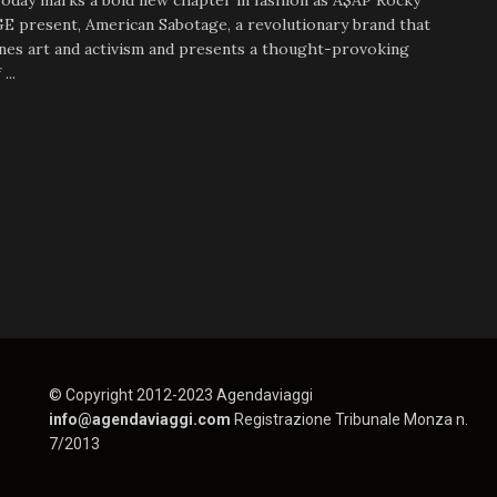
Today marks a bold new chapter in fashion as A$AP Rocky
E present, American Sabotage, a revolutionary brand that
nes art and activism and presents a thought-provoking
...
© Copyright 2012-2023 Agendaviaggi
info@agendaviaggi.com
Registrazione Tribunale Monza n.
7/2013