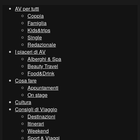
AV per tutti
Coppia
Famiglia
Kids&trips
Single
Redazionale
I piaceri di AV
Alberghi & Spa
Beauty Travel
Food&Drink
Cosa fare
Appuntamenti
On stage
Cultura
Consigli di Viaggio
Destinazioni
Itinerari
Weekend
Sport & Viaggi