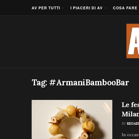
AV PER TUTTI
I PIACERI DI AV
COSA FARE
Tag:
#ArmaniBambooBar
Le fe
Mila
BY
REDAZ
In occas