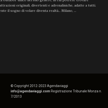
vità outdoor unico nel suo genere, in cui potrete trovare
ttrazioni originali, divertenti e adrenaliniche, adatte a tutti.
nte il sogno di volare diventa realtà... Milano, ...
© Copyright 2012-2023 Agendaviaggi
info@agendaviaggi.com
Registrazione Tribunale Monza n.
7/2013