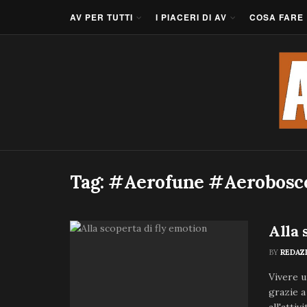
AV PER TUTTI
I PIACERI DI AV
COSA FARE
Tag:
#Aerofune #Aerobosc
Alla 
BY
REDAZ
Vivere u
grazie a