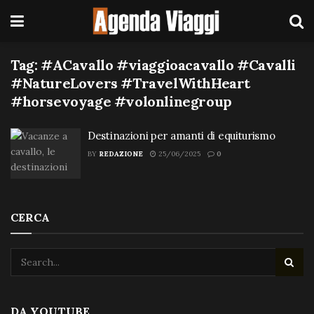
Tag:
#ACavallo #viaggioacavallo #Cavalli
#NatureLovers #TravelWithHeart
#horsevoyage #volonlinegroup
Destinazioni per amanti di equiturismo
BY
REDAZIONE
25/06/2025
0
CERCA
DA YOUTUBE