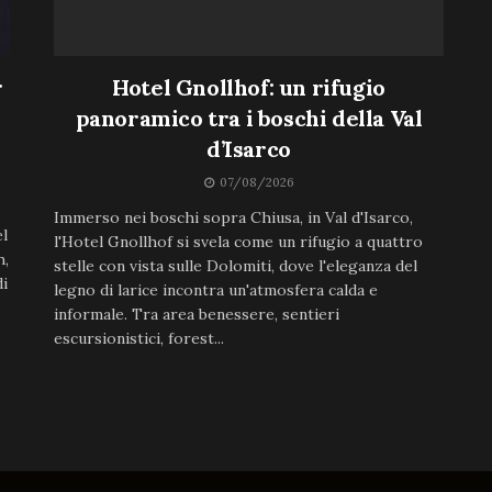
r
Hotel Gnollhof: un rifugio
panoramico tra i boschi della Val
d’Isarco
07/08/2026
Immerso nei boschi sopra Chiusa, in Val d'Isarco,
el
l'Hotel Gnollhof si svela come un rifugio a quattro
h,
stelle con vista sulle Dolomiti, dove l'eleganza del
di
legno di larice incontra un'atmosfera calda e
informale. Tra area benessere, sentieri
escursionistici, forest...