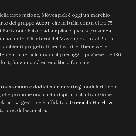
della ristorazione, Mövenpick è oggi un marchio
parte del gruppo
Accor
, che in Italia conta oltre 75
 di Bari contribuisce ad ampliare questa presenza,
nsolidato. Gli interni del Mövenpick Hotel Bari si
n ambienti progettati per favorire il benessere
 elementi che richiamano il paesaggio pugliese. Le 186
ort, funzionalità ed equilibrio formale.
itness room e dodici sale meeting
modulari fino a
 che propone una cucina ispirata alla tradizione
cktail. La gestione è affidata a
Greenblu Hotels &
ellerie di fascia alta.