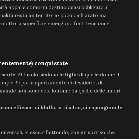
rnità appare come un destino quasi obbligato, il
ualità resta un territorio poco dichiarato ma
ma sotto la superficie emergono forti tensioni e
parentemente) conquistate
esente
. Al tavolo siedono le
figlie
di quelle donne. Il
ampie. Si parla apertamente di desiderio, di
domande non sono così lontane da quelle delle madri.
 ma efficace: si bluffa, si rischia, si espongono le
iversali. Si esce riflettendo, con un sorriso che