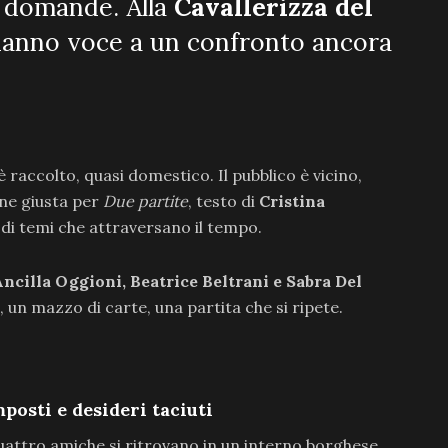
e domande. Alla
Cavallerizza del
i danno voce a un confronto ancora
 è raccolto, quasi domestico. Il pubblico è vicino,
one giusta per
Due partite
, testo di
Cristina
e di temi che attraversano il tempo.
Ancilla Oggioni, Beatrice Beltrani e Sabra Del
 un mazzo di carte, una partita che si ripete.
posti e desideri taciuti
uattro amiche si ritrovano in un interno borghese.