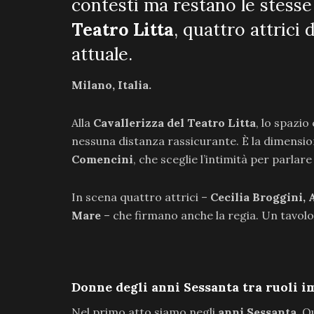
contesti ma restano le stess
Teatro Litta
, quattro attric
attuale.
Milano, Italia.
Alla
Cavallerizza del Teatro Litta
, lo spazio
nessuna distanza rassicurante. È la dimensi
Comencini
, che sceglie l’intimità per parlar
In scena quattro attrici –
Cecilia Broggini, 
Mare
– che firmano anche la regia. Un tavolo,
Donne degli anni Sessanta tra ruoli im
Nel primo atto siamo negli
anni Sessanta
. Q