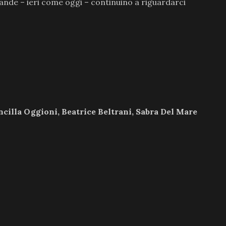
ande – ieri come oggi – continuino a riguardarci
ncilla Oggioni, Beatrice Beltrani, Sabra Del Mare
6