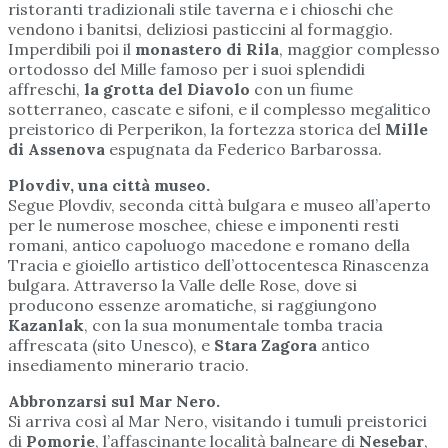
ristoranti tradizionali stile taverna e i chioschi che
vendono i banitsi, deliziosi pasticcini al formaggio.
Imperdibili poi il
monastero di Rila
, maggior complesso
ortodosso del Mille famoso per i suoi splendidi
affreschi,
la grotta del Diavolo
con un fiume
sotterraneo, cascate e sifoni, e il complesso megalitico
preistorico di Perperikon, la fortezza storica del
Mille
di Assenova
espugnata da Federico Barbarossa.
Plovdiv, una città museo.
Segue Plovdiv, seconda città bulgara e museo all’aperto
per le numerose moschee, chiese e imponenti resti
romani, antico capoluogo macedone e romano della
Tracia e gioiello artistico dell’ottocentesca Rinascenza
bulgara. Attraverso la Valle delle Rose, dove si
producono essenze aromatiche, si raggiungono
Kazanlak
, con la sua monumentale tomba tracia
affrescata (sito Unesco), e
Stara Zagora
antico
insediamento minerario tracio.
Abbronzarsi sul Mar Nero.
Si arriva così al Mar Nero, visitando i tumuli preistorici
di
Pomorie
, l’affascinante località balneare di
Nesebar
,