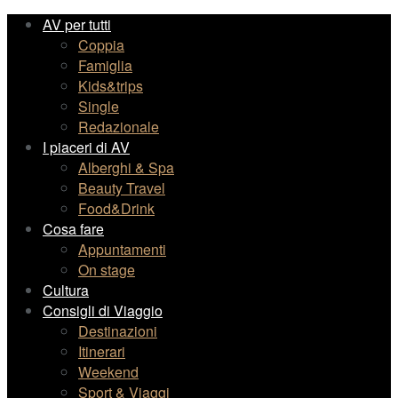
AV per tutti
Coppia
Famiglia
Kids&trips
Single
Redazionale
I piaceri di AV
Alberghi & Spa
Beauty Travel
Food&Drink
Cosa fare
Appuntamenti
On stage
Cultura
Consigli di Viaggio
Destinazioni
Itinerari
Weekend
Sport & Viaggi