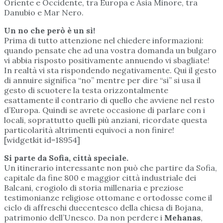
Oriente e Occidente, tra Europa e Asia Minore, tra
Danubio e Mar Nero.
Un no che però è un sì!
Prima di tutto attenzione nel chiedere informazioni:
quando pensate che ad una vostra domanda un bulgaro
vi abbia risposto positivamente annuendo vi sbagliate!
In realtà vi sta rispondendo negativamente. Qui il gesto
di annuire significa “no” mentre per dire “si” si usa il
gesto di scuotere la testa orizzontalmente
esattamente il contrario di quello che avviene nel resto
d’Europa. Quindi se avrete occasione di parlare con i
locali, soprattutto quelli più anziani, ricordate questa
particolarità altrimenti equivoci a non finire!
[widgetkit id=18954]
Si parte da Sofia, città speciale.
Un itinerario interessante non può che partire da Sofia,
capitale da fine 800 e maggior città industriale dei
Balcani, crogiolo di storia millenaria e preziose
testimonianze religiose ottomane e ortodosse come il
ciclo di affreschi duecentesco della chiesa di Bojana,
patrimonio dell’Unesco. Da non perdere i
Mehanas
,