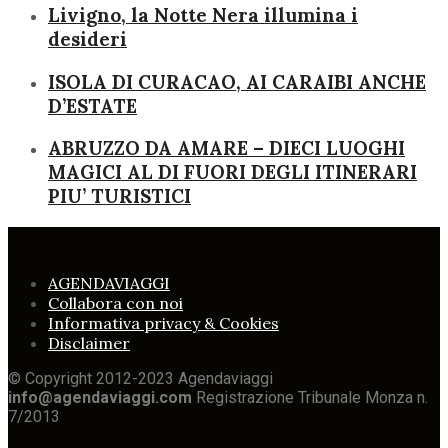
Livigno, la Notte Nera illumina i
desideri
ISOLA DI CURACAO, AI CARAIBI ANCHE
D’ESTATE
ABRUZZO DA AMARE – DIECI LUOGHI
MAGICI AL DI FUORI DEGLI ITINERARI
PIU’ TURISTICI
AGENDAVIAGGI
Collabora con noi
Informativa privacy & Cookies
Disclaimer
© Copyright 2012-2023 Agendaviaggi
info@agendaviaggi.com
Registrazione Tribunale Monza n.
7/2013