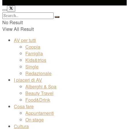
No Result
View All Result
AV per tutti
Coppia
Famiglia
Kids&trips
Single
Redazionale
I piaceri di AV
Alberghi & Spa
Beauty Travel
Food&Drink
Cosa fare
Appuntamenti
On stage
Cultura