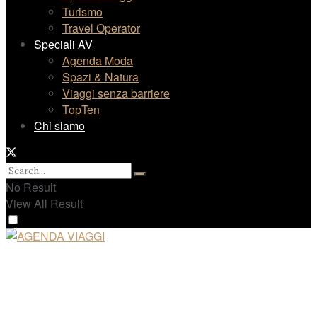
Turismo
Travel Operator
Speciali AV
Agenda Moda
Spazi & Natura
Viaggi senza barriere
TopTen
Chi siamo
No Result
View All Result