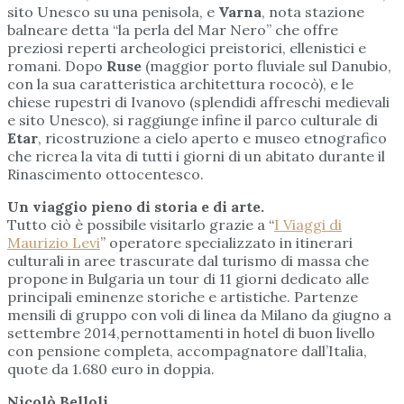
sito Unesco su una penisola, e
Varna
, nota stazione
balneare detta “la perla del Mar Nero” che offre
preziosi reperti archeologici preistorici, ellenistici e
romani. Dopo
Ruse
(maggior porto fluviale sul Danubio,
con la sua caratteristica architettura rococò), e le
chiese rupestri di Ivanovo (splendidi affreschi medievali
e sito Unesco), si raggiunge infine il parco culturale di
Etar
, ricostruzione a cielo aperto e museo etnografico
che ricrea la vita di tutti i giorni di un abitato durante il
Rinascimento ottocentesco.
Un viaggio pieno di storia e di arte.
Tutto ciò è possibile visitarlo grazie a “
I Viaggi di
Maurizio Levi
” operatore specializzato in itinerari
culturali in aree trascurate dal turismo di massa che
propone in Bulgaria un tour di 11 giorni dedicato alle
principali eminenze storiche e artistiche. Partenze
mensili di gruppo con voli di linea da Milano da giugno a
settembre 2014,pernottamenti in hotel di buon livello
con pensione completa, accompagnatore dall’Italia,
quote da 1.680 euro in doppia.
Nicolò Belloli