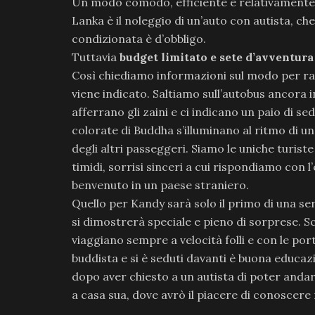
Un modo comodo, efficiente e relativamente 
Lanka è il noleggio di un’auto con autista, ch
condizionata è d’obbligo.
Tuttavia
budget limitato e sete d’avventura
Così chiediamo informazioni sul modo per ra
viene indicato. Saltiamo sull’autobus ancora 
afferrano gli zaini e ci indicano un paio di se
colorate di Buddha s’illuminano al ritmo di una
degli altri passeggeri. Siamo le uniche turiste
timidi, sorrisi sinceri a cui rispondiamo con l’
benvenuto in un paese straniero.
Quello per Kandy sarà solo il primo di una ser
si dimostrerà speciale e pieno di sorprese. S
viaggiano sempre a velocità folli e con le p
buddista e si è seduti davanti è buona educazio
dopo aver chiesto a un autista di poter andar
a casa sua, dove avrò il piacere di conoscer