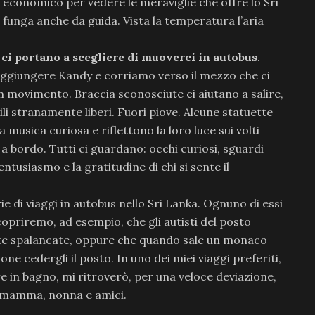
economico per vedere le meraviglie che offre lo Sri
e funga anche da guida. Vista la temperatura l’aria
 ci portano a scegliere di muoverci in autobus
.
ggiungere Kandy e corriamo verso il mezzo che ci
in movimento. Braccia sconosciute ci aiutano a salire,
dili stranamente liberi. Fuori piove. Alcune statuette
 musica curiosa e riflettono la loro luce sui volti
 a bordo. Tutti ci guardano: occhi curiosi, sguardi
entusiasmo e la gratitudine di chi si sente il
ie di viaggi in autobus nello Sri Lanka. Ognuno di essi
copriremo, ad esempio, che gli autisti del posto
orte spalancate, oppure che quando sale un monaco
ne cedergli il posto. In uno dei miei viaggi preferiti,
e in bagno, mi ritroverò, per una veloce deviazione,
e mamma, nonna e amici.