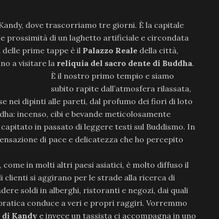
Kandy, dove trascorriamo tre giorni. È la capitale
lle prossimità di un laghetto artificiale e circondata
delle prime tappe è il
Palazzo Reale
della città,
no a visitare la
reliquia del sacro dente di Buddha
.
È il nostro primo tempio e siamo
subito rapite dall’atmosfera rilassata,
e nei dipinti alle pareti, dal profumo dei fiori di loto
ddha: incenso, cibi e bevande meticolosamente
 è capitato in passato di leggere testi sul Buddismo. In
sensazione di pace e delicatezza che ho percepito
, come in molti altri paesi asiatici, è molto diffuso il
clienti si aggirano per le strade alla ricerca di
ere soldi in alberghi, ristoranti e negozi, dai quali
pratica conduce a veri e propri raggiri. Vorremmo
i di Kandy
e invece un tassista ci accompagna in uno