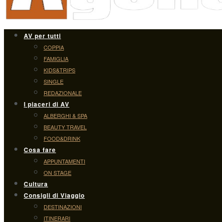
AV per tutti
COPPIA
FAMIGLIA
KIDS&TRIPS
SINGLE
REDAZIONALE
I piaceri di AV
ALBERGHI & SPA
BEAUTY TRAVEL
FOOD&DRINK
Cosa fare
APPUNTAMENTI
ON STAGE
Cultura
Consigli di Viaggio
DESTINAZIONI
ITINERARI