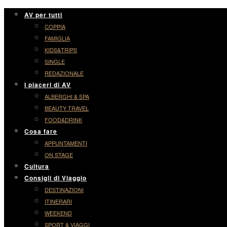
AV per tutti
COPPIA
FAMIGLIA
KIDS&TRIPS
SINGLE
REDAZIONALE
I piaceri di AV
ALBERGHI & SPA
BEAUTY TRAVEL
FOOD&DRINK
Cosa fare
APPUNTAMENTI
ON STAGE
Cultura
Consigli di Viaggio
DESTINAZIONI
ITINERARI
WEEKEND
SPORT & VIAGGI