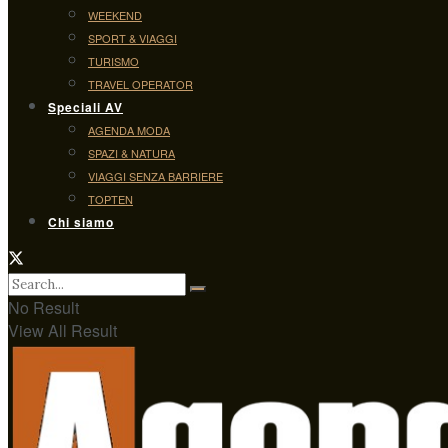
WEEKEND
SPORT & VIAGGI
TURISMO
TRAVEL OPERATOR
Speciali AV
AGENDA MODA
SPAZI & NATURA
VIAGGI SENZA BARRIERE
TOPTEN
Chi siamo
No Result
View All Result