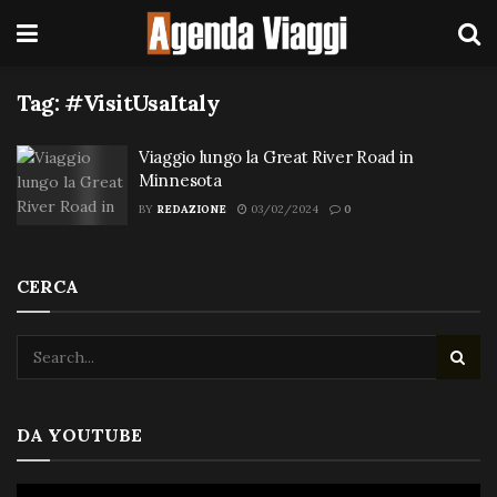
Tag:
#VisitUsaItaly
Viaggio lungo la Great River Road in
Minnesota
BY
REDAZIONE
03/02/2024
0
CERCA
DA YOUTUBE
Video