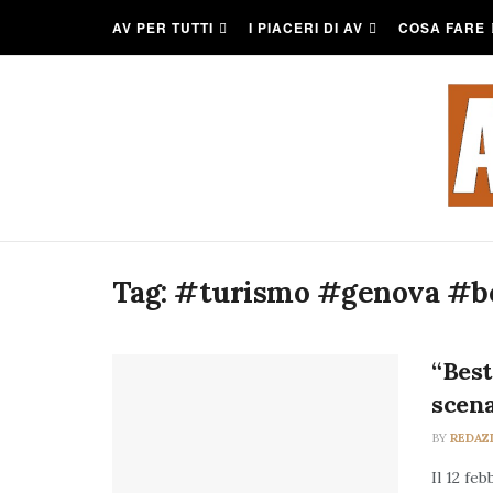
AV PER TUTTI
I PIACERI DI AV
COSA FARE
Tag:
#turismo #genova #be
“Best
scena
BY
REDAZ
Il 12 feb