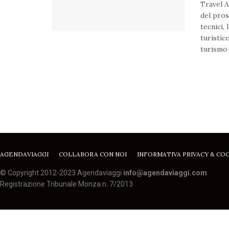
Travel A
del pros
tecnici,
turistico
turismo s
AGENDAVIAGGI
COLLABORA CON NOI
INFORMATIVA PRIVACY & CO
© Copyright 2012-2023 Agendaviaggi
info@agendaviaggi.com
Registrazione Tribunale Monza n. 7/2013