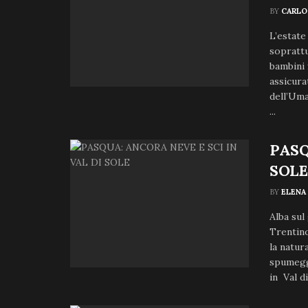
BY
CARLO
L’estate 
soprattu
bambini 
assicura
dell’Um
...
PASQ
SOLE
BY
ELENA
Alba sul
Trentino
la natur
spumeggi
in Val di