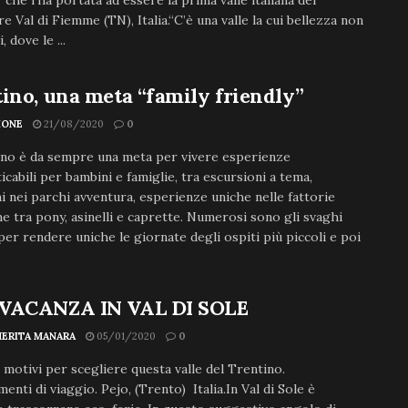
” che l’ha portata ad essere la prima valle italiana del
e Val di Fiemme (TN), Italia.“C’è una valle la cui bellezza non
, dove le ...
ino, una meta “family friendly”
IONE
21/08/2020
0
ino è da sempre una meta per vivere esperienze
icabili per bambini e famiglie, tra escursioni a tema,
 nei parchi avventura, esperienze uniche nelle fattorie
he tra pony, asinelli e caprette. Numerosi sono gli svaghi
per rendere uniche le giornate degli ospiti più piccoli e poi
VACANZA IN VAL DI SOLE
ERITA MANARA
05/01/2020
0
 motivi per scegliere questa valle del Trentino.
enti di viaggio. Pejo, (Trento) Italia.In Val di Sole è