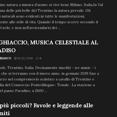
ino natura a misura d’uomo: si vive bene Milano, Italia.In Val
 una delle più belle del Trentino la natura prevale. Gli
 naturali sono evidenti in tutte le manifestazioni,
iente allo stile di vita. Quando il tempo scorre secondo il
 sole, e non nell’avvicendarsi dei ...
GHIACCIO, MUSICA CELESTIALE AL
ADISO
 BIANCO
10/12/2018
0
ole, Trentino, Italia. Decisamente insoliti - ice music - i
 che si terranno con il nuovo anno, in gennaio 2019 fino a
rzo nel comprensorio sciistico a cavallo di Trentino e
a del Consorzio Pontedilegno- Tonale . La stazione a
l passo Paradiso, a 2600 ...
 più piccoli? Favole e leggende alle
miti