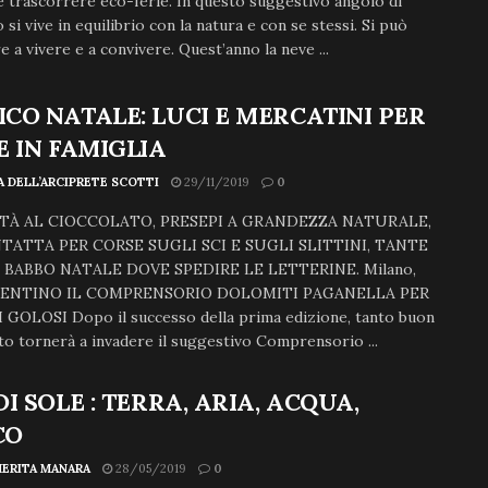
e trascorrere eco-ferie. In questo suggestivo angolo di
 si vive in equilibrio con la natura e con se stessi. Si può
 a vivere e a convivere. Quest’anno la neve ...
CO NATALE: LUCI E MERCATINI PER
E IN FAMIGLIA
A DELL’ARCIPRETE SCOTTI
29/11/2019
0
TÀ AL CIOCCOLATO, PRESEPI A GRANDEZZA NATURALE,
NTATTA PER CORSE SUGLI SCI E SUGLI SLITTINI, TANTE
 BABBO NATALE DOVE SPEDIRE LE LETTERINE. Milano,
 TRENTINO IL COMPRENSORIO DOLOMITI PAGANELLA PER
 GOLOSI Dopo il successo della prima edizione, tanto buon
to tornerà a invadere il suggestivo Comprensorio ...
DI SOLE : TERRA, ARIA, ACQUA,
CO
ERITA MANARA
28/05/2019
0