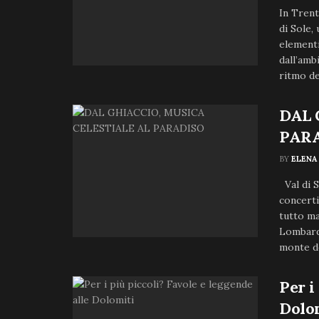
In Trent
di Sole,
elementi
dall’amb
ritmo del
DAL 
PAR
BY
ELENA
Val di S
concerti
tutto ma
Lombardi
monte de
Per i
Dolo