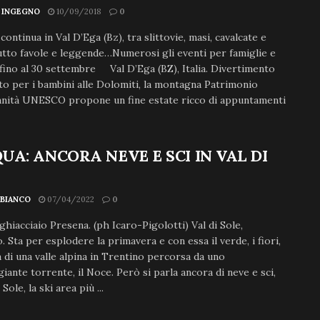
 INGEGNO
10/09/2018
0
continua in Val D’Ega (Bz), tra slittovie, masi, cavalcate e
tto favole e leggende…Numerosi gli eventi per famiglie e
fino al 30 settembre Val D’Ega (BZ), Italia. Divertimento
to per i bambini alle Dolomiti, la montagna Patrimonio
anità UNESCO propone un fine estate ricco di appuntamenti
UA: ANCORA NEVE E SCI IN VAL DI
 BIANCO
07/04/2022
0
 ghiacciaio Presena. (ph Icaro-Pigolotti) Val di Sole,
. Sta per esplodere la primavera e con essa il verde, i fiori,
a di una valle alpina in Trentino percorsa da uno
ante torrente, il Noce. Però si parla ancora di neve e sci,
 Sole, la ski area più ...