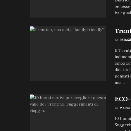
District
benesser
ha eguali
Trent
BY
REDAZ
Il Trent
indiment
emozioni
didattic
pensati 
una ...
ECO-
BY
MARGH
10 buoni
Suggerim