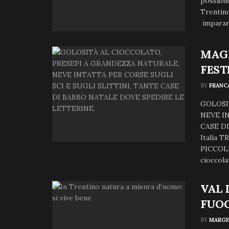
possibil
Trentino
imparare
MAGI
FEST
BY
FRANC
GOLOSI
NEVE I
CASE DI
Italia
PICCOLI
cioccola
VAL 
FUO
BY
MARGH