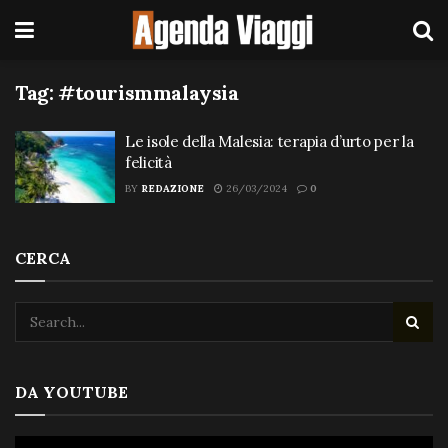
Tag:
#tourismmalaysia
Le isole della Malesia: terapia d’urto per la
felicità
BY
REDAZIONE
26/03/2024
0
CERCA
DA YOUTUBE
Video