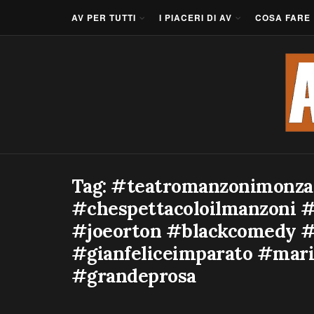
AV PER TUTTI
I PIACERI DI AV
COSA FARE
Tag:
#teatromanzonimonza
#chespettacoloilmanzoni #
#joeorton #blackcomedy 
#gianfeliceimparato #mari
#grandeprosa