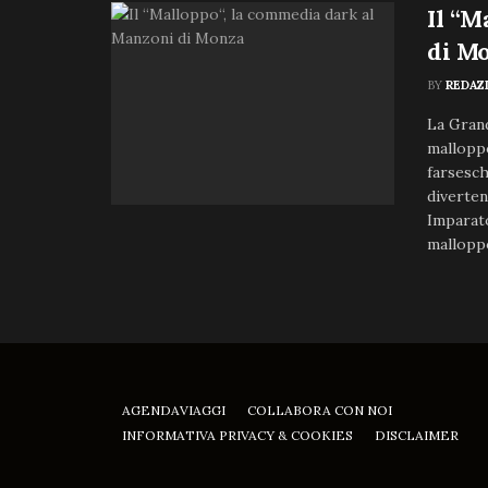
Il “M
di M
BY
REDAZ
La Grand
malloppo
farsesch
diverten
Imparato
malloppo
AGENDAVIAGGI
COLLABORA CON NOI
INFORMATIVA PRIVACY & COOKIES
DISCLAIMER