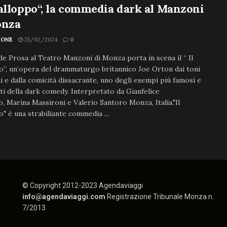
alloppo“, la commedia dark al Manzoni
onza
IONE
25/02/2024
0
e Prosa al Teatro Manzoni di Monza porta in scena il “ Il
”, un’opera del drammaturgo britannico Joe Orton dai toni
i e dalla comicità dissacrante, uno degli esempi più famosi e
ti della dark comedy. Interpretato da Gianfelice
, Marina Massironi e Valerio Santoro Monza, Italia."Il
" è una strabiliante commedia ...
© Copyright 2012-2023 Agendaviaggi
info@agendaviaggi.com
Registrazione Tribunale Monza n.
7/2013