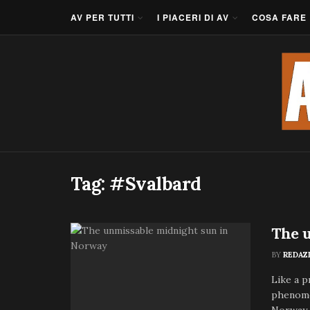
AV PER TUTTI
I PIACERI DI AV
COSA FARE
Tag:
#Svalbard
The 
BY
REDAZ
Like a p
phenomen