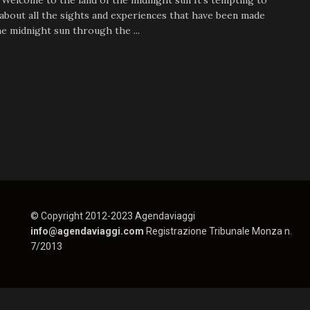
Welcome to the land of the midnight sun It’s tempting to
bout all the sights and experiences that have been made
e midnight sun through the ...
© Copyright 2012-2023 Agendaviaggi
info@agendaviaggi.com
Registrazione Tribunale Monza n.
7/2013