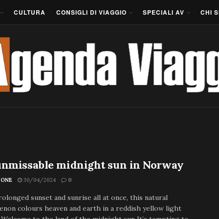
CULTURA
CONSIGLI DI VIAGGIO
SPECIALI AV
CHI 
unmissable midnight sun in Norway
IONE
30/04/2024
0
rolonged sunset and sunrise all at once, this natural
on colours heaven and earth in a reddish yellow light