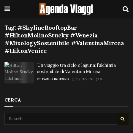
Tag:
#SkylineRooftopBar
#HiltonMolinoStucky #Venezia
#MixologySostenibile #ValentinaMircea
#HiltonVenice
Un viaggio tra cielo e laguna: l’alchimia
sostenibile di Valentina Mircea
BY
CARLO INGEGNO
21/03/2026
0
CERCA