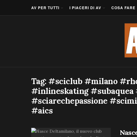
AV PER TUTTI
I PIACERI DI AV
COSA FARE
Tag:
#sciclub #milano #rho 
#inlineskating #subaquea 
#sciarechepassione #scimi
#aics
Nasce