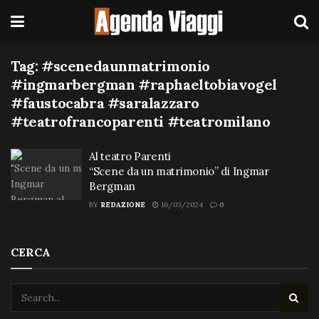
Tag:
#scenedaunmatrimonio
#ingmarbergman #raphaeltobiavogel
#faustocabra #saralazzaro
#teatrofrancoparenti #teatromilano
Al teatro Parenti
“Scene da un matrimonio” di Ingmar
Bergman
BY
REDAZIONE
16/03/2024
0
CERCA