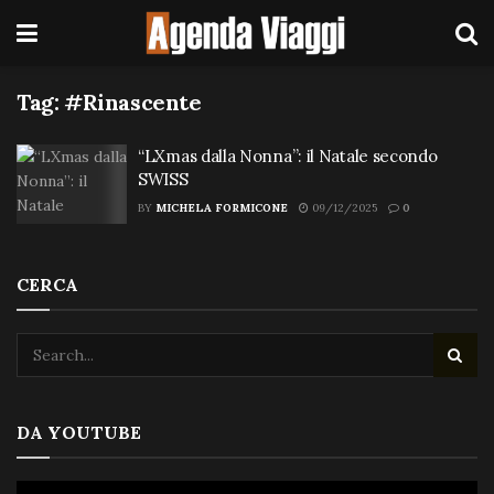
Tag:
#Rinascente
“LXmas dalla Nonna”: il Natale secondo
SWISS
BY
MICHELA FORMICONE
09/12/2025
0
CERCA
DA YOUTUBE
Video