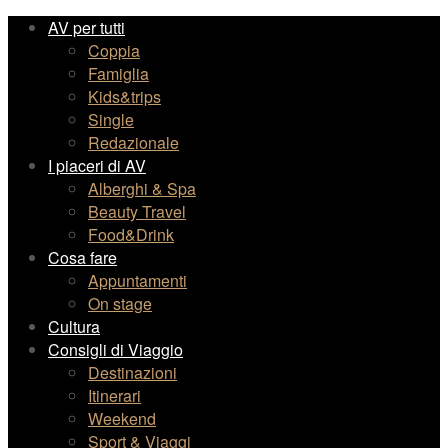
AV per tutti
Coppia
Famiglia
Kids&trips
Single
Redazionale
I piaceri di AV
Alberghi & Spa
Beauty Travel
Food&Drink
Cosa fare
Appuntamenti
On stage
Cultura
Consigli di Viaggio
Destinazioni
Itinerari
Weekend
Sport & Viaggi