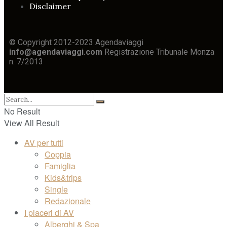
Disclaimer
© Copyright 2012-2023 Agendaviaggi
info@agendaviaggi.com
Registrazione Tribunale Monza
n. 7/2013
No Result
View All Result
AV per tutti
Coppia
Famiglia
Kids&trips
Single
Redazionale
I piaceri di AV
Alberghi & Spa