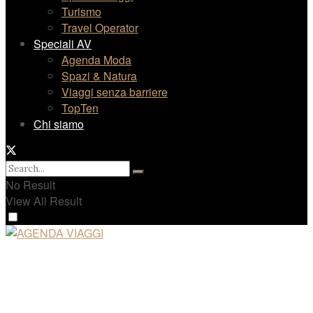
Turismo
Travel Operator
Speciali AV
Agenda Moda
Spazi & Natura
Viaggi senza barriere
TopTen
Chi siamo
No Result
View All Result