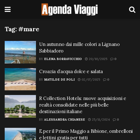
Tag:
#mare
Un autunno dai mille colori a Lignano
Sabbiadoro
BY
ELENA BORRAVICCHIO
20/10/2025
0
Croazia d’acqua dolce e salata
BY
MATILDE DE POLI
02/07/2025
0
R Collection Hotels: nuove acquisizioni e
realtà consolidate nelle più belle
destinazioni italiane
BY
ALESSANDRA CHIANESE
25/11/2024
0
E per il Primo Maggio a Bibione, ombrelloni
e lettini gratis per tutti