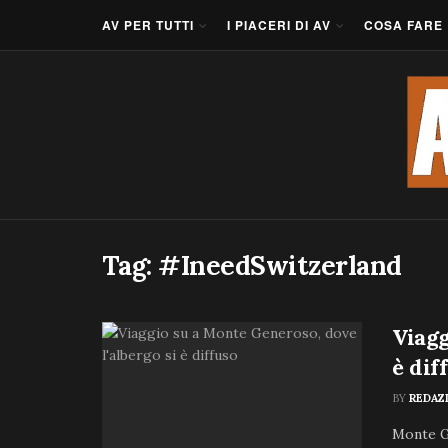
AV PER TUTTI
I PIACERI DI AV
COSA FARE
Tag:
#IneedSwitzerland
Viagg
è dif
BY
REDAZ
Monte Ge