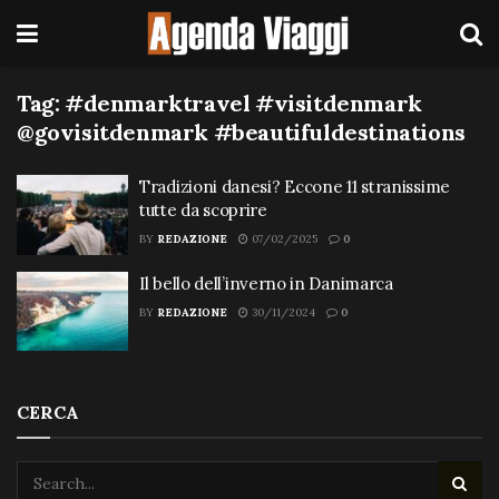
Tag:
#denmarktravel #visitdenmark
@govisitdenmark #beautifuldestinations
Tradizioni danesi? Eccone 11 stranissime
tutte da scoprire
BY
REDAZIONE
07/02/2025
0
Il bello dell’inverno in Danimarca
BY
REDAZIONE
30/11/2024
0
CERCA