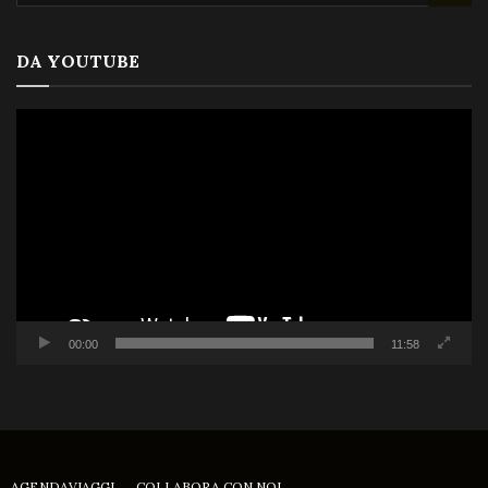
DA YOUTUBE
Video
Player
00:00
11:58
AGENDAVIAGGI
COLLABORA CON NOI