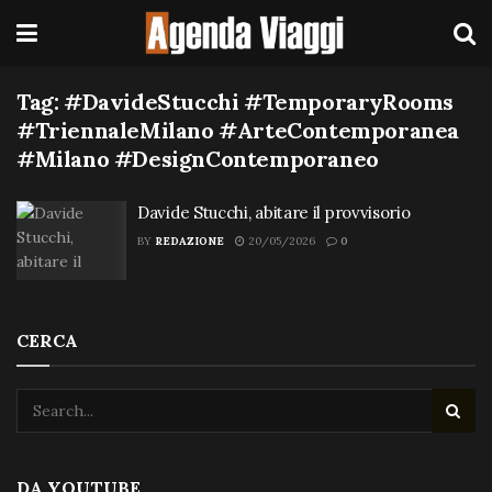
Tag:
#DavideStucchi #TemporaryRooms
#TriennaleMilano #ArteContemporanea
#Milano #DesignContemporaneo
Davide Stucchi, abitare il provvisorio
BY
REDAZIONE
20/05/2026
0
CERCA
DA YOUTUBE