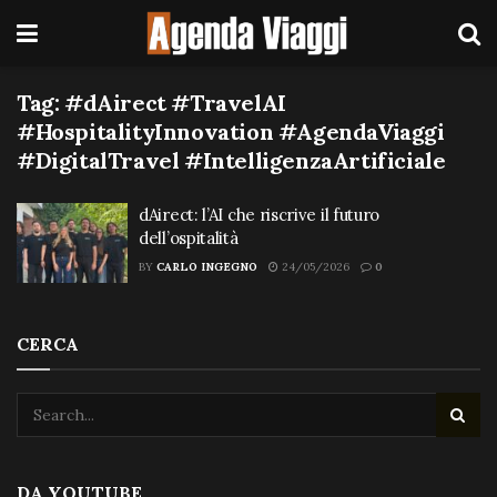
Tag:
#dAirect #TravelAI
#HospitalityInnovation #AgendaViaggi
#DigitalTravel #IntelligenzaArtificiale
dAirect: l’AI che riscrive il futuro
dell’ospitalità
BY
CARLO INGEGNO
24/05/2026
0
CERCA
DA YOUTUBE