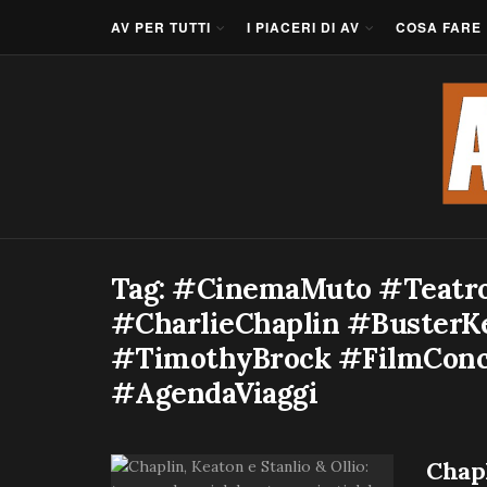
AV PER TUTTI
I PIACERI DI AV
COSA FARE
Tag:
#CinemaMuto #Teatro
#CharlieChaplin #BusterKe
#TimothyBrock #FilmConc
#AgendaViaggi
Chapl