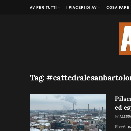
AV PER TUTTI
I PIACERI DI AV
COSA FARE
Tag:
#cattedralesanbartol
Pilse
ed es
BY
ALESS
Plzeň, n