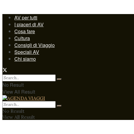
AV per tutti
I piaceri di AV
Cosa fare
Cultura
Consigli di Viaggio
Speciali AV
Chi siamo
No Result
View All Result
No Result
View All Result