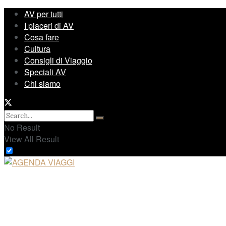
AV per tutti
I piaceri di AV
Cosa fare
Cultura
Consigli di Viaggio
Speciali AV
Chi siamo
No Result
View All Result