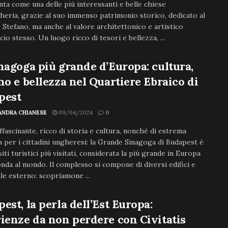
nta come una delle più interessanti e belle chiese
heria, grazie al suo immenso patrimonio storico, dedicato al
 Stefano, ma anche al valore architettonico e artistico
icio stesso. Un luogo ricco di tesori e bellezza, ...
nagoga più grande d’Europa: cultura,
no e bellezza nel Quartiere Ebraico di
pest
ANDRA CHIANESE
09/04/2024
0
fascinante, ricco di storia e cultura, nonché di estrema
a per i cittadini ungheresi: la Grande Sinagoga di Budapest è
siti turistici più visitati, considerata la più grande in Europa
onda al mondo. Il complesso si compone di diversi edifici e
ile esterno: scopriamone ...
est, la perla dell’Est Europa:
ienze da non perdere con Civitatis