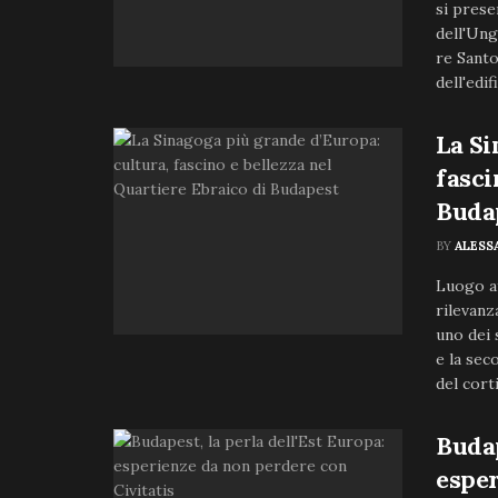
si prese
dell'Ung
re Santo
dell'edif
La Si
fasci
Buda
BY
ALESS
Luogo af
rilevanz
uno dei 
e la sec
del cort
Budap
esper