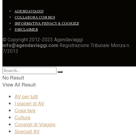
AGENDAVIAGGI
COLLABORA CON NOI
INFORMATIVA PRIVACY & COOKIES
DISCLAIMER
© Copyright 2012-2023 Agendaviaggi
info@agendaviaggi.com
Registrazione Tribunale Monza n.
7/2013
No Result
View All Result
AV per tutti
I piaceri di AV
Cosa fare
Cultura
Consigli di Viaggio
Speciali AV