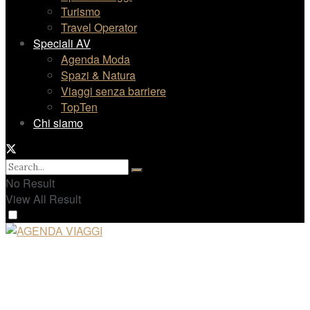
Turismo
Travel Operator
Speciali AV
Agenda Moda
Spazi & Natura
Viaggi senza barriere
TopTen
Chi siamo
No Result
View All Result