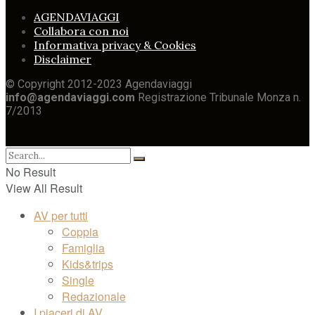
AGENDAVIAGGI
Collabora con noi
Informativa privacy & Cookies
Disclaimer
© Copyright 2012-2023 Agendaviaggi
info@agendaviaggi.com
Registrazione Tribunale Monza n.
7/2013
No Result
View All Result
AV per tutti
Coppia
Famiglia
Kids&trips
Single
Redazionale
I piaceri di AV