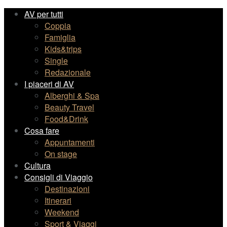
AV per tutti
Coppia
Famiglia
Kids&trips
Single
Redazionale
I piaceri di AV
Alberghi & Spa
Beauty Travel
Food&Drink
Cosa fare
Appuntamenti
On stage
Cultura
Consigli di Viaggio
Destinazioni
Itinerari
Weekend
Sport & Viaggi