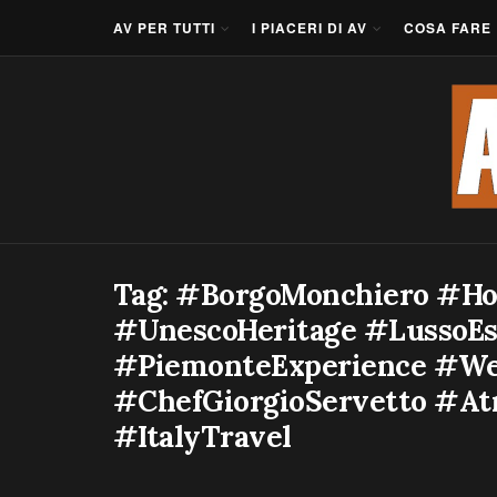
AV PER TUTTI
I PIACERI DI AV
COSA FARE
Tag:
#BorgoMonchiero #Ho
#UnescoHeritage #LussoEs
#PiemonteExperience #Wel
#ChefGiorgioServetto #At
#ItalyTravel