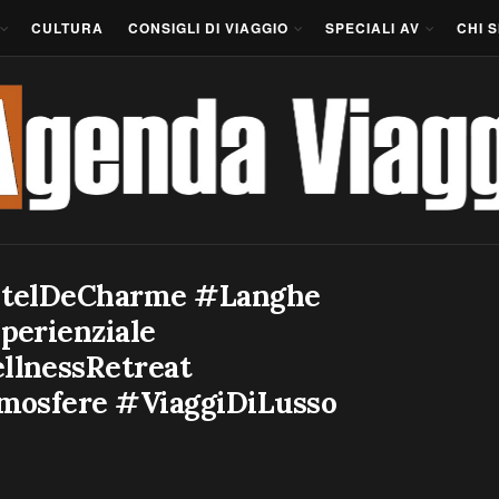
CULTURA
CONSIGLI DI VIAGGIO
SPECIALI AV
CHI 
telDeCharme #Langhe
perienziale
lnessRetreat
mosfere #ViaggiDiLusso